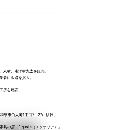
、米材、南洋材丸太を販売。
業者に販路を拡大。
工所を建設。
和泉市伯太町1丁目7－27に移転。
の店「J qualia（Ｊクオリア）」