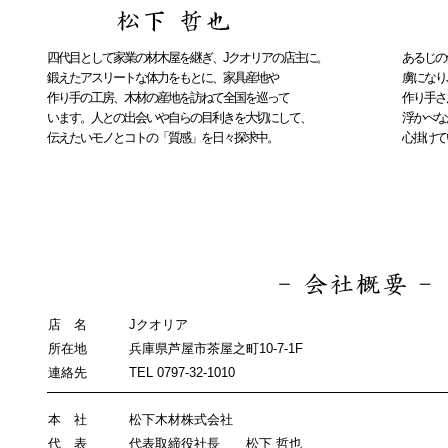
四代目として家業の材木屋を継ぎ、Jクオリアの店主に。
あるじの
鍛えたアスリートな体力をもとに、家具産地や
虜になり
作り手の工房、木材の産地を訪ねて全国を巡って
作り手さ
います。人との出会いや自らの目利きを大切にして、
浮かべな
伝えたいモノとコトの「質感」を日々探求中。
心掛けて
店 名
Jクオリア
所在地
兵庫県芦屋市茶屋之町10-7-1F
連絡先
TEL 0797-32-1010
本 社
松下木材株式会社
代 表
代表取締役社長 松下 哲也