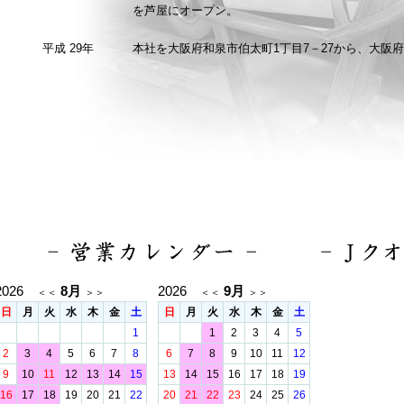
を芦屋にオープン。
平成 29年
本社を大阪府和泉市伯太町1丁目7－27から、大阪府
2026
8月
2026
9月
＜＜
＞＞
＜＜
＞＞
日
月
火
水
木
金
土
日
月
火
水
木
金
土
1
1
2
3
4
5
2
3
4
5
6
7
8
6
7
8
9
10
11
12
9
10
11
12
13
14
15
13
14
15
16
17
18
19
16
17
18
19
20
21
22
20
21
22
23
24
25
26